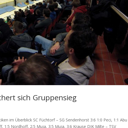
chert sich Gruppensieg
tiken im Überblick SC Füchtorf – SG Sendenhorst 3:6 1:0 Peci, 1:1 Abu
ff, 1:5 Nordhoff, 2:5 Muja, 3:5 Muja, 3:6 Krause DJK Milte – TSV