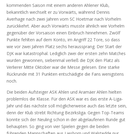
kommenden Saison mit einem anderen Ahlener Klub,
bekanntlich wechselt er zu Vorwärts, während Dennis
Averhage nach zwei Jahren vom SC Hoetmar nach Vorhelm
zurückkehrt. Aber auch Vorwärts musste ähnlich wie Vorhelm
gegenüber der Vorsaison einen Einbruch hinnehmen. Zwölf
Punkte fehlten auf dem Konto, im Angriff 22 Tore, so dass
wie vor zwei Jahren Platz sechs heraussprang. Der Start der
DJK war katastrophal. Lediglich zwei der ersten zehn Matches
wurden gewonnen, siebenmal verließ die DJK den Platz als
Verlierer Mitte Oktober war die Messe gelesen. Eine starke
Rückrunde mit 31 Punkten entschädigte die Fans wenigstens
noch.
Die beiden Aufsteiger ASK Ahlen und Aramäer Ahlen hielten
problemlos die Klasse. Für den ASK war es das erste A-Liga-
Jahr und das nächste soll möglicherweise auch das letzte sein,
denn der Klub strebt Richtung Bezirksliga. Gegen Top-Teams
konnte sich der Neuling schon in der abgelaufenen Runde gut
behaupten. So ging von vier Spielen gegen die beiden
führenden Mannschaften aus Liesborn und Walstedde nur