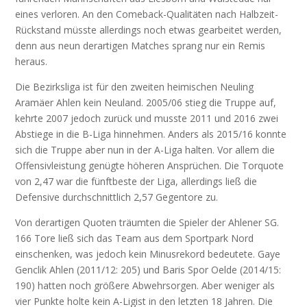
eines verloren. An den Comeback-Qualitäten nach Halbzeit-
Rückstand müsste allerdings noch etwas gearbeitet werden,
denn aus neun derartigen Matches sprang nur ein Remis
heraus.
Die Bezirksliga ist für den zweiten heimischen Neuling
Aramäer Ahlen kein Neuland. 2005/06 stieg die Truppe auf,
kehrte 2007 jedoch zurück und musste 2011 und 2016 zwei
Abstiege in die B-Liga hinnehmen. Anders als 2015/16 konnte
sich die Truppe aber nun in der A-Liga halten. Vor allem die
Offensivleistung genügte höheren Ansprüchen. Die Torquote
von 2,47 war die fünftbeste der Liga, allerdings ließ die
Defensive durchschnittlich 2,57 Gegentore zu.
Von derartigen Quoten träumten die Spieler der Ahlener SG.
166 Tore ließ sich das Team aus dem Sportpark Nord
einschenken, was jedoch kein Minusrekord bedeutete. Gaye
Genclik Ahlen (2011/12: 205) und Baris Spor Oelde (2014/15:
190) hatten noch größere Abwehrsorgen. Aber weniger als
vier Punkte holte kein A-Ligist in den letzten 18 Jahren. Die