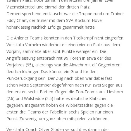
zweiten Platz, holte damit in den letzten drei Jahren zwei
Vizemeistertitel und einmal den dritten Platz.
Dementsprechend enttäuscht war die Truppe rund um Trainer
Eddy Chart, der früher mit dem SVA Bockum-Hövel
höherklassig reichlich Erfolge gesammelt hatte.
Die Ahlener Teams konnten in den Titelkampf nicht eingreifen.
Westfalia Vorhelm wiederholte seinen vierten Platz aus dem
Vorjahr, sammelte aber acht Punkte weniger ein. Die
Angriffsleistung entsprach mit 99 Toren in etwa der des
Vorjahres (95), allerdings war die Abwehr mit elf Gegentoren
deutlich löchriger. Das könnte ein Grund für den
Punkterückgang sein. Der Zug nach oben war dabei fast
schon Mitte September abgefahren nach nur zwei Siegen aus
den ersten sechs Partien. Gegen die Top-Teams aus Liesborn
(2:6) und Walstedde (2:5) hatte es deutliche Klatschen
gegeben. Insgesamt holten die Wibbeltstädter gegen die
ersten drei Teams der Tabelle in sechs Spielen nur einen
Punkt. Zu wenig, um ganz oben mitspielen zu können.
Westfalia-Coach Oliver Glöden versucht es dann in der