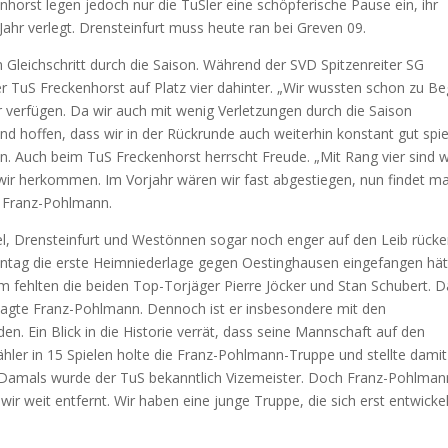
orst legen jedoch nur die TuSler eine schöpferische Pause ein, ihr
ahr verlegt. Drensteinfurt muss heute ran bei Greven 09.
Gleichschritt durch die Saison. Während der SVD Spitzenreiter SG
er TuS Freckenhorst auf Platz vier dahinter. „Wir wussten schon zu Be
r verfügen. Da wir auch mit wenig Verletzungen durch die Saison
 hoffen, dass wir in der Rückrunde auch weiterhin konstant gut spie
nn. Auch beim TuS Freckenhorst herrscht Freude. „Mit Rang vier sind w
 wir herkommen. Im Vorjahr wären wir fast abgestiegen, nun findet m
an Franz-Pohlmann.
, Drensteinfurt und Westönnen sogar noch enger auf den Leib rück
ntag die erste Heimniederlage gegen Oestinghausen eingefangen hät
m fehlten die beiden Top-Torjäger Pierre Jöcker und Stan Schubert. 
lagte Franz-Pohlmann. Dennoch ist er insbesondere mit den
n. Ein Blick in die Historie verrät, dass seine Mannschaft auf den
hler in 15 Spielen holte die Franz-Pohlmann-Truppe und stellte dami
. Damals wurde der TuS bekanntlich Vizemeister. Doch Franz-Pohlman
wir weit entfernt. Wir haben eine junge Truppe, die sich erst entwicke