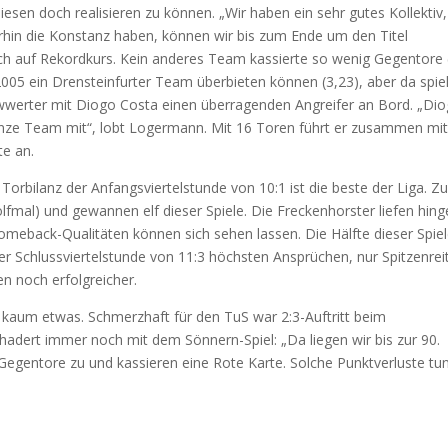
esen doch realisieren zu können. „Wir haben ein sehr gutes Kollektiv,
erhin die Konstanz haben, können wir bis zum Ende um den Titel
sich auf Rekordkurs. Kein anderes Team kassierte so wenig Gegentore 
2005 ein Drensteinfurter Team überbieten können (3,23), aber da spie
ewwerter mit Diogo Costa einen überragenden Angreifer an Bord. „Di
 ganze Team mit“, lobt Logermann. Mit 16 Toren führt er zusammen mi
te an.
 Torbilanz der Anfangsviertelstunde von 10:1 ist die beste der Liga. 
ölfmal) und gewannen elf dieser Spiele. Die Freckenhorster liefen hin
omeback-Qualitäten können sich sehen lassen. Die Hälfte dieser Spie
 Schlussviertelstunde von 11:3 höchsten Ansprüchen, nur Spitzenrei
n noch erfolgreicher.
de kaum etwas. Schmerzhaft für den TuS war 2:3-Auftritt beim
hadert immer noch mit dem Sönnern-Spiel: „Da liegen wir bis zur 90.
Gegentore zu und kassieren eine Rote Karte. Solche Punktverluste tu