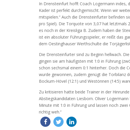
In Drensteinfurt hofft Coach Logermann indes, di
Kader ist perfekt durchgemischt. Wenn wir weit
mitspielen.“ Auch die Drensteinfurter befinden 
pro Spiel). Die Torquote von 3,07 hat letztmals 
es noch in der Kreisliga B. Zudem haben die St
ist ein absoluter Führungsspieler, er reißt das
dem Oestinghauser Werthschulte die Torjägerlis
Die Drensteinfurter sind zu Beginn hellwach. Die
gingen sie am häufigsten mit 1:0 in Führung (zw
schon sechsmal einem 0:1 hinterher. Doch die C
wurde gewonnen, zudem genügt die Torbilanz der
Bockum-Hövel (12:1) und Westönnen (14:5) ware
Zu kritisieren hatte beide Trainer in der Hinrun
Abstiegskandidaten Liesborn. Oliver Logermann 
Minute mit 1:0 in Führung und lassen noch zwei 
richtig weh.“