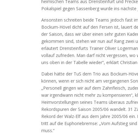
heimischen Teams aus Drensteinfurt und Freckenh
Pokalspiel gegen Sassenberg wurde ins nächste J
Ansonsten schreiten beide Teams jedoch fast im 
Bockum-Hövel dicht auf den Fersen ist, lauert d
der Saison, dass wir über einen sehr guten Kade
gekommen sind, stehen wir nun auf Rang zwei und
erläutert Drensteinfurts Trainer Oliver Logerma
vollauf zufrieden. Man darf nicht vergessen, wo
uns oben in der Tabelle wieder“, erklärt Christi
Dabei hätte der TuS dem Trio aus Bockum-Hövel
können, wenn er sich nicht am vergangenen Son
„Personell gingen wir auf dem Zahnfleisch, zude
war irgendwann nicht mehr zu kompensieren“, k
Heimvorstellungen seines Teams überaus zufriede
Rekordspuren der Saison 2005/06 wandelt. 31 Zä
Rekord der Walz-Elf aus dem Jahre 2005/06 ein
tritt auf die Euphoriebremse: „Vom Aufstieg sind 
muss.“