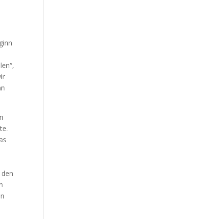
ginn
len“,
ir
an
en
te.
Das
t den
n
ln