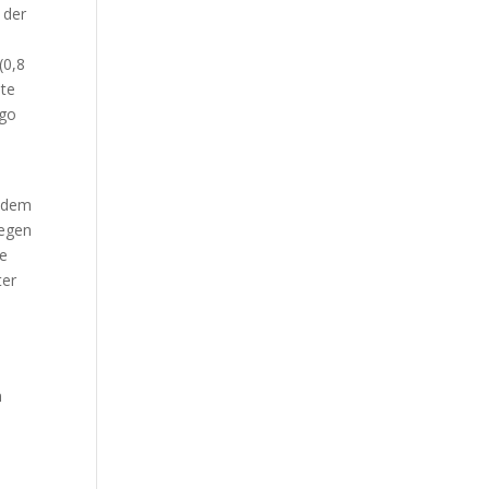
 der
(0,8
lte
ogo
t
Zudem
gegen
le
ter
n