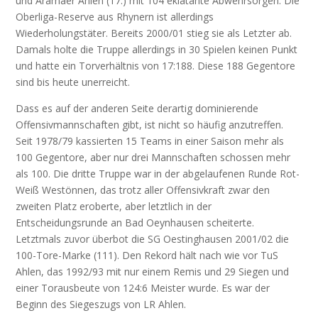
und Aramäer Ahlen (17.) mit 104 eklatante Abwehrsorgen. Die
Oberliga-Reserve aus Rhynern ist allerdings
Wiederholungstäter. Bereits 2000/01 stieg sie als Letzter ab.
Damals holte die Truppe allerdings in 30 Spielen keinen Punkt
und hatte ein Torverhältnis von 17:188. Diese 188 Gegentore
sind bis heute unerreicht.
Dass es auf der anderen Seite derartig dominierende
Offensivmannschaften gibt, ist nicht so häufig anzutreffen.
Seit 1978/79 kassierten 15 Teams in einer Saison mehr als
100 Gegentore, aber nur drei Mannschaften schossen mehr
als 100. Die dritte Truppe war in der abgelaufenen Runde Rot-
Weiß Westönnen, das trotz aller Offensivkraft zwar den
zweiten Platz eroberte, aber letztlich in der
Entscheidungsrunde an Bad Oeynhausen scheiterte.
Letztmals zuvor überbot die SG Oestinghausen 2001/02 die
100-Tore-Marke (111). Den Rekord hält nach wie vor TuS
Ahlen, das 1992/93 mit nur einem Remis und 29 Siegen und
einer Torausbeute von 124:6 Meister wurde. Es war der
Beginn des Siegeszugs von LR Ahlen.