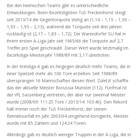
Bei den heimischen Teams gibt es unterschiedliche
Entwicklungen. Beim Bezirksligisten TuS Freckenhorst steigt
seit 2013/14 die Gegentorquote stetig an (1,14 – 1,15 – 1,50 –
1,93 – 1,93 – 2,13), während die Torquote seit drei Jahren
rückläufig ist (2,17 – 1,83 – 1,72). Die Warendorfer SU hat in
ihrem ersten A-Liga-Jahr seit 1965/66 die Torquote auf 2,7
Treffer pro Spiel geschraubt. Dieser Wert wurde letztmalig im
Bezirksliga-Meisterjahr 1988/89 mit 3,17 überboten.
In der Kreisliga A gab es hingegen deutlich mehr Teams, die in
einer Spielzeit mehr als 100 Tore erzielten. Seit 1988/89
übersprangen 16 Mannschaften diesen Wert. Zuletzt schaffte
das der aktuelle Meister Borussia Münster (112). Fünfmal ist
der VfL Sassenberg vertreten, der aber nur zweimal Meister
wurde (2008/09: 111:25 Tore / 2013/14: 103:40). Den Rekord
hält immer noch der TuS Freckenhorst, der seinen
Betriebsunfall im Jahr 2003/04 umgehend korrigierte, Meister
wurde mit 85 Zählern und 124:24 Toren.
Allerdings gab es deutlich weniger Truppen in der A-Liga, die in