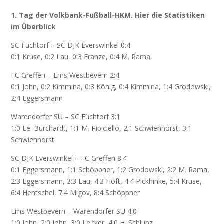
1. Tag der Volkbank-Fußball-HKM. Hier die Statistiken
im Überblick
SC Füchtorf – SC DJK Everswinkel 0:4
0:1 Kruse, 0:2 Lau, 0:3 Franze, 0:4 M. Rama
FC Greffen – Ems Westbevern 2:4
0:1 John, 0:2 Kimmina, 0:3 König, 0:4 Kimmina, 1:4 Grodowski,
2:4 Eggersmann
Warendorfer SU – SC Füchtorf 3:1
1:0 Le. Burchardt, 1:1 M. Pipiciello, 2:1 Schwienhorst, 3:1
Schwienhorst
SC DJK Everswinkel – FC Greffen 8:4
0:1 Eggersmann, 1:1 Schöppner, 1:2 Grodowski, 2:2 M. Rama,
2:3 Eggersmann, 3:3 Lau, 4:3 Höft, 4:4 Pickhinke, 5:4 Kruse,
6:4 Hentschel, 7:4 Migov, 8:4 Schöppner
Ems Westbevern – Warendorfer SU 4:0
1:0 John, 2:0 John, 3:0 Leifker, 4:0 H. Schlunz