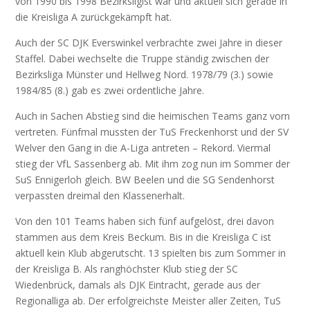
von 1990 bis 1998 Bezirksligist war und aktuell sich gerade in
die Kreisliga A zurückgekämpft hat.
Auch der SC DJK Everswinkel verbrachte zwei Jahre in dieser
Staffel. Dabei wechselte die Truppe ständig zwischen der
Bezirksliga Münster und Hellweg Nord. 1978/79 (3.) sowie
1984/85 (8.) gab es zwei ordentliche Jahre.
Auch in Sachen Abstieg sind die heimischen Teams ganz vorn
vertreten. Fünfmal mussten der TuS Freckenhorst und der SV
Welver den Gang in die A-Liga antreten – Rekord. Viermal
stieg der VfL Sassenberg ab. Mit ihm zog nun im Sommer der
SuS Ennigerloh gleich. BW Beelen und die SG Sendenhorst
verpassten dreimal den Klassenerhalt.
Von den 101 Teams haben sich fünf aufgelöst, drei davon
stammen aus dem Kreis Beckum. Bis in die Kreisliga C ist
aktuell kein Klub abgerutscht. 13 spielten bis zum Sommer in
der Kreisliga B. Als ranghöchster Klub stieg der SC
Wiedenbrück, damals als DJK Eintracht, gerade aus der
Regionalliga ab. Der erfolgreichste Meister aller Zeiten, TuS